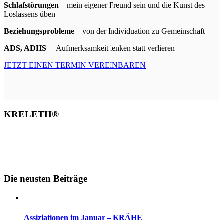
Schlafst
örungen
– mein eigener Freund sein und die Kunst des
Loslassens üben
Beziehungsprobleme
– von der Individuation zu Gemeinschaft
ADS, ADHS
– Aufmerksamkeit lenken statt verlieren
JETZT EINEN TERMIN VEREINBAREN
KRELETH®
info@kreatives-leben-therapie.de
030/ 41 20 28 23
Oraniendamm 68 - 13469 Berlin
Die neusten Beiträge
Assiziationen im Januar – KRÄHE